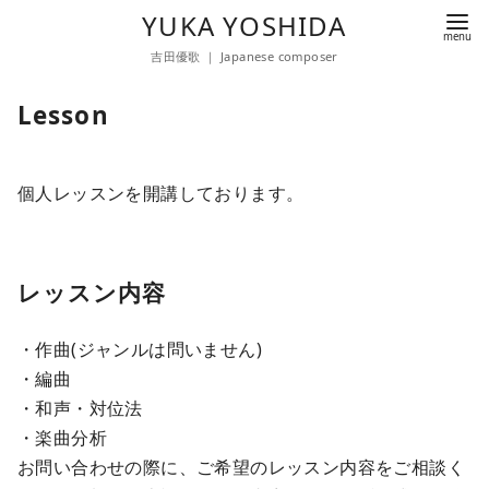
YUKA YOSHIDA
吉田優歌 ｜ Japanese composer
コ
Lesson
ン
テ
ン
個人レッスンを開講しております。
ツ
へ
移
レッスン内容
動
・作曲(ジャンルは問いません)
・編曲
・和声・対位法
・楽曲分析
お問い合わせの際に、ご希望のレッスン内容をご相談く